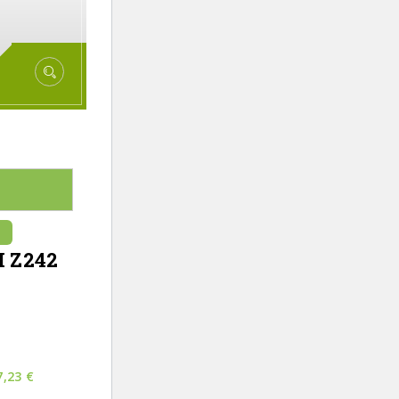
 Z242
7,23
€