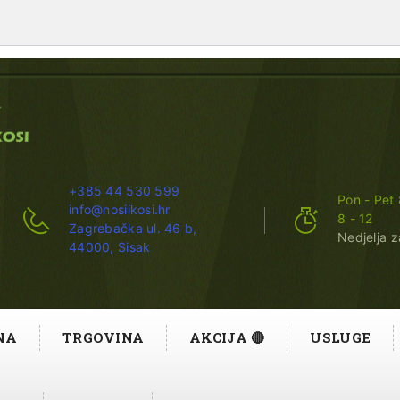
+385 44 530 599
Pon - Pet 
info@nosiikosi.hr
8 - 12
Zagrebačka ul. 46 b,
Nedjelja 
44000, Sisak
NA
TRGOVINA
AKCIJA 🔴
USLUGE