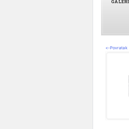
GALER
<-Povratak