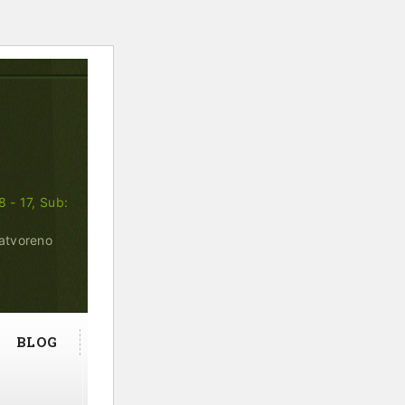
8 - 17, Sub:
zatvoreno
BLOG