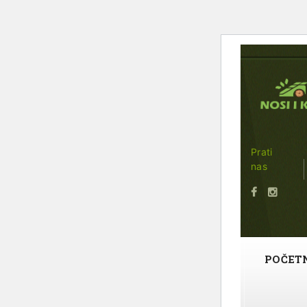
Prati
nas
POČET