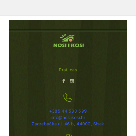
Prati nas
+385 44 530 599
info@nosiikosi.hr
Zagrebačka ul. 46 b, 44000, Sisak