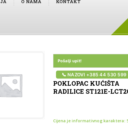
IJA
O NAMA
KONTAKT
Pošalji upit!
📞 NAZOVI +385 44 530 599
POKLOPAC KUĆIŠTA
RADILICE ST121E-LCT2
Cijena je informativnog karaktera: