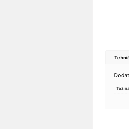
Tehnič
Dodat
Težin