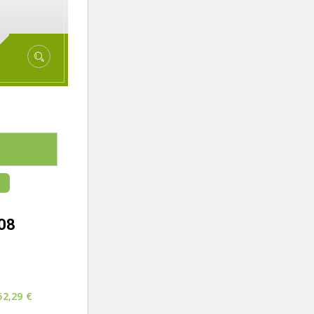
08
52,29
€