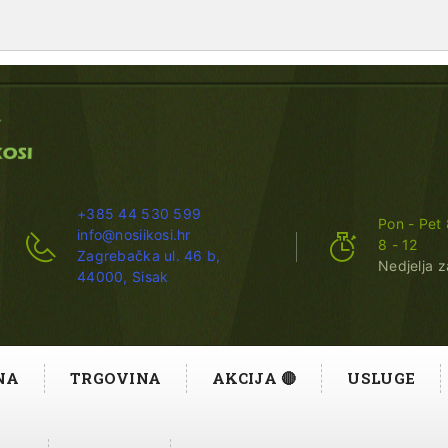
+385 44 530 599
Pon - Pet 
info@nosiikosi.hr
8 - 12
Zagrebačka ul. 46 b,
Nedjelja 
44000, Sisak
NA
TRGOVINA
AKCIJA 🔴
USLUGE