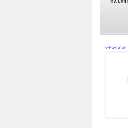
GALER
<-Povratak