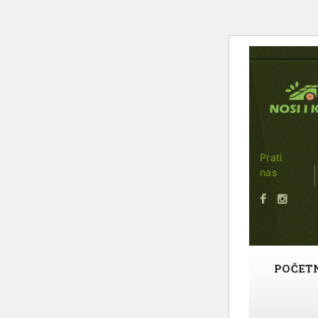
Prati
nas
POČET