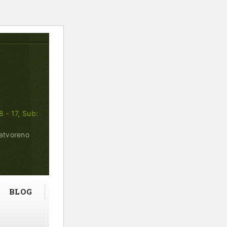
8 - 17, Sub:
zatvoreno
BLOG