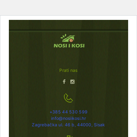
Prati nas
+385 44 530 599
info@nosiikosi.hr
Zagrebačka ul. 46 b, 44000, Sisak